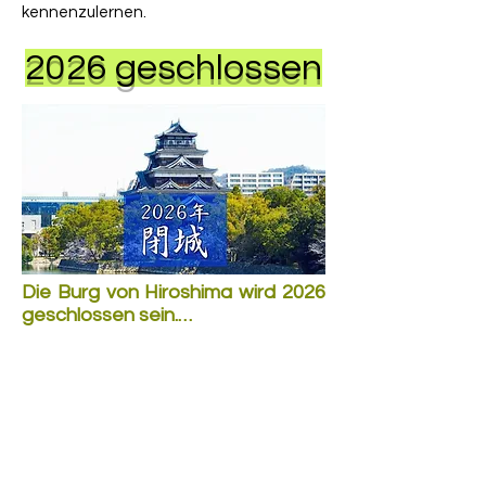
kennenzulernen.
2026 geschlossen
Die Burg von Hiroshima wird 2026 
geschlossen sein.

Wegen der Gefahr einstürzender 
Decken und Wände hat die Stadt 
Hiroshima festgelegt, dass im 
Jahr 2026 die Burg geschlossen 
wird. Die Burg bekommt nicht nur 
einen neuen Anstrich, sondern sie 
wird Komplet neu aufgebaut. Die 