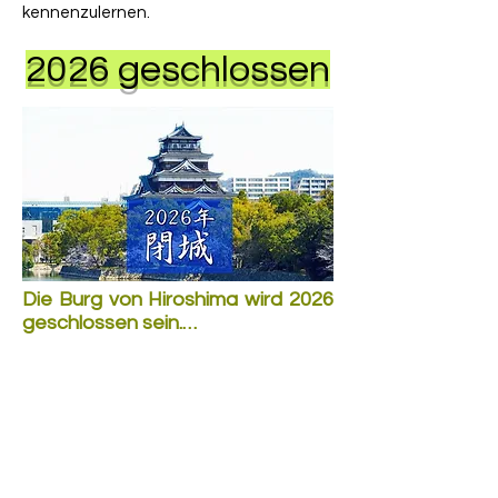
kennenzulernen.
2026 geschlossen
Die Burg von Hiroshima wird 2026 
geschlossen sein.

Wegen der Gefahr einstürzender 
Decken und Wände hat die Stadt 
Hiroshima festgelegt, dass im 
Jahr 2026 die Burg geschlossen 
wird. Die Burg bekommt nicht nur 
einen neuen Anstrich, sondern sie 
wird Komplet neu aufgebaut. Die 