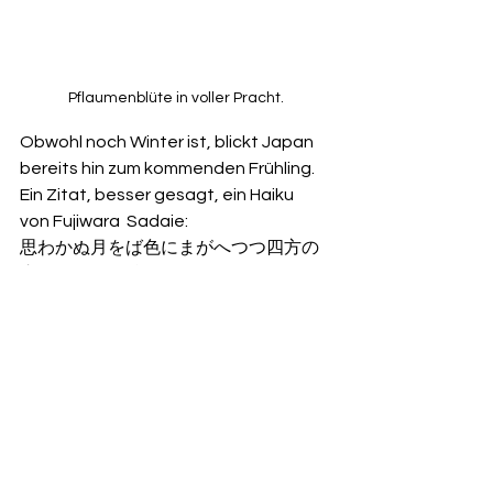
Pflaumenblüte in voller Pracht.
Obwohl noch Winter ist, blickt Japan 
bereits hin zum kommenden Frühling. 
Ein Zitat, besser gesagt, ein Haiku  
von Fujiwara  Sadaie:
思わかぬ月をば色にまがへつつ四方の
嵐に匂ふ梅が枝
Die Pflaumenblüten, deren Farbe sich 
im Laufe der Zeit verändert und die 
ferne Vergangenheit des Mondes 
widerspiegelt, verströmen inmitten 
der Stürme einen betörenden Duft