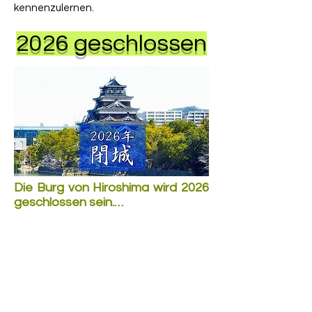
kennenzulernen.
2026 geschlossen
Die Burg von Hiroshima wird 2026 
geschlossen sein.

Wegen der Gefahr einstürzender 
Decken und Wände hat die Stadt 
Hiroshima festgelegt, dass im 
Jahr 2026 die Burg geschlossen 
wird. Die Burg bekommt nicht nur 
einen neuen Anstrich, sondern sie 
wird Komplet neu aufgebaut. Die 