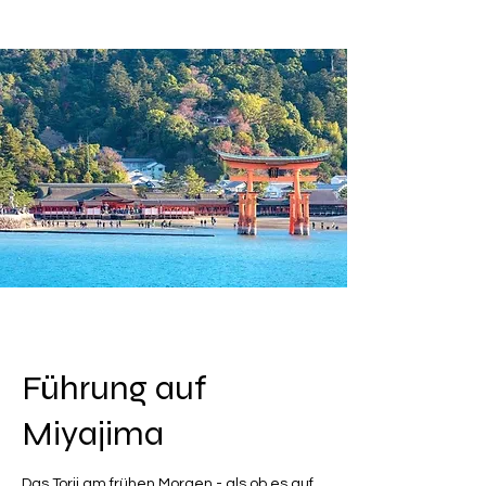
Bauarbeiten dauern das ganze 
Jahr hindurch an. Sobald die 
Fertigstellung der Burg 
abgeschlossen ist, werden Sie 
benachrichtigt. Wir freuen uns auf 
Ihren nächsten Besuch.
Führung auf
Miyajima
Das Torii am frühen Morgen - als ob es auf