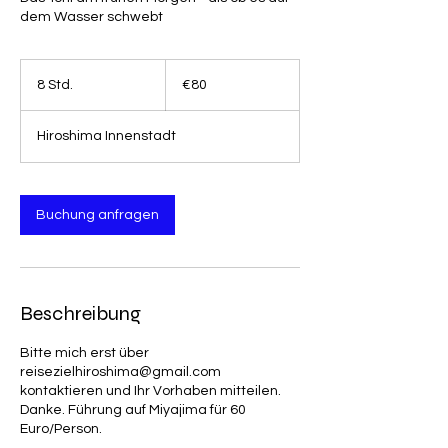
dem Wasser schwebt
80
ユ
8 Std.
8
€80
ー
S
ロ
t
Hiroshima Innenstadt
d
.
Buchung anfragen
Beschreibung
Bitte mich erst über
reisezielhiroshima@gmail.com
kontaktieren und Ihr Vorhaben mitteilen.
Danke. Führung auf Miyajima für 60
Euro/Person.