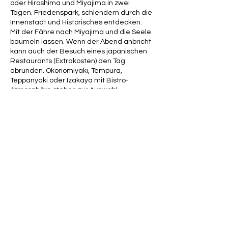
oder Hiroshima und Miyajima in zwei
Tagen. Friedenspark, schlendern durch die
Innenstadt und Historisches entdecken.
Mit der Fähre nach Miyajima und die Seele
baumeln lassen. Wenn der Abend anbricht
kann auch der Besuch eines japanischen
Restaurants (Extrakosten) den Tag
abrunden. Okonomiyaki, Tempura,
Teppanyaki oder Izakaya mit Bistro-
Atmosphäre stehen zur Auswahl.
Rechtzeitige Reservierung ist von Vorteil.
Sprechen Sie mich bei Buchung darauf an
oder schreiben Sie mir eine Anfrage per E-
Mail. Bitte beachten Sie: Wenn in Ruhe und
in zwei Tagen Hiroshima und Miyajima
besucht werden sollen, fallen 60 Euro pro
Tag und Person an.
Preisgestaltung; Führung & Abendessen
(Absprache im Vorfeld per E-Mail)