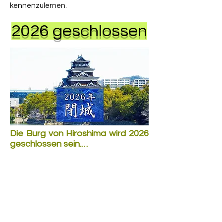
kennenzulernen.
2026 geschlossen
Die Burg von Hiroshima wird 2026 
geschlossen sein.

Wegen der Gefahr einstürzender 
Decken und Wände hat die Stadt 
Hiroshima festgelegt, dass im 
Jahr 2026 die Burg geschlossen 
wird. Die Burg bekommt nicht nur 
einen neuen Anstrich, sondern sie 
wird Komplet neu aufgebaut. Die 