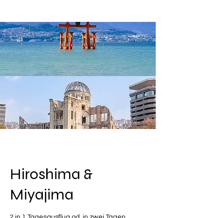
Bauarbeiten dauern das ganze 
Jahr hindurch an. Sobald die 
Fertigstellung der Burg 
abgeschlossen ist, werden Sie 
benachrichtigt. Wir freuen uns auf 
Ihren nächsten Besuch.
Hiroshima &
Miyajima
2 in 1 Tagesausflug od. in zwei Tagen...