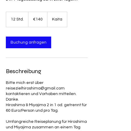
140
ユ
12 Std.
1
€140
Kaita
ー
2
ロ
S
t
d
Buchung anfragen
.
Beschreibung
Bitte mich erst über
reisezielhiroshima@gmail.com
kontaktieren und Vorhaben mitteilen.
Danke.
Hiroshima & Miyajima 2 in 1 od. getrennt für
60 Euro/Person und pro Tag.
Umfangreiche Reiseplanung für Hiroshima
und Miyajima zusammen an einem Tag