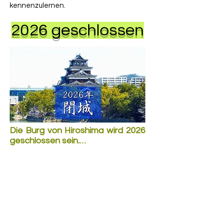
kennenzulernen.
2026 geschlossen
Die Burg von Hiroshima wird 2026 
geschlossen sein.

Wegen der Gefahr einstürzender 
Decken und Wände hat die Stadt 
Hiroshima festgelegt, dass im 
Jahr 2026 die Burg geschlossen 
wird. Die Burg bekommt nicht nur 
einen neuen Anstrich, sondern sie 
wird Komplet neu aufgebaut. Die 