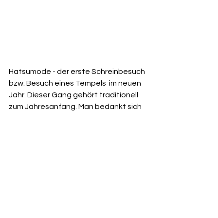
Hatsumode - der erste Schreinbesuch 
bzw. Besuch eines Tempels  im neuen 
Jahr. Dieser Gang gehört traditionell 
zum Jahresanfang. Man bedankt sich 
für das zurückliegende Jahr und 
wünscht sich Sicherheit, Gesundheit, 
gutes Gelingen für Prüfungen und 
anderes für das vorliegende Jahr. 
Viele Japaner machen Hatsumode 
vom 1. Januar bis 3. Januar.