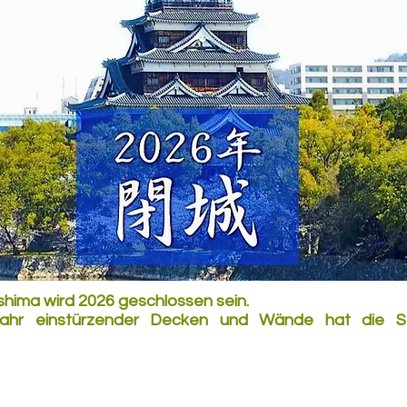
shima wird 2026 geschlossen sein.

hr einstürzender Decken und Wände hat die Sta
 im Jahr 2026 die Burg geschlossen wird. Die Burg bek
ich, sondern sie wird Komplet neu aufgebaut. Die Bau
indurch an. Sobald die Fertigstellung der Burg abge
richtigt. Wir freuen uns auf Ihren nächsten Besuch.