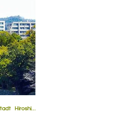
dt Hiroshima 
ommt nicht nur 
arbeiten dauern 
schlossen ist, 