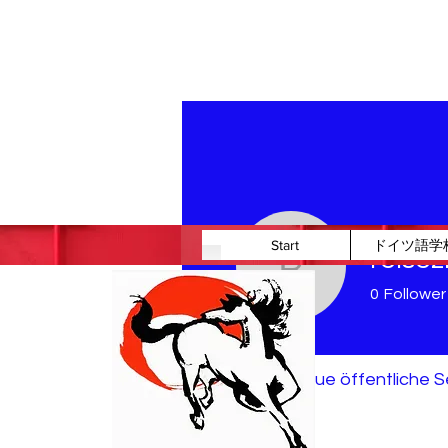
Start
ドイツ語学
reisez
reiseziel
0
Follower
Ich war hier
Profil
Neue öffentliche S