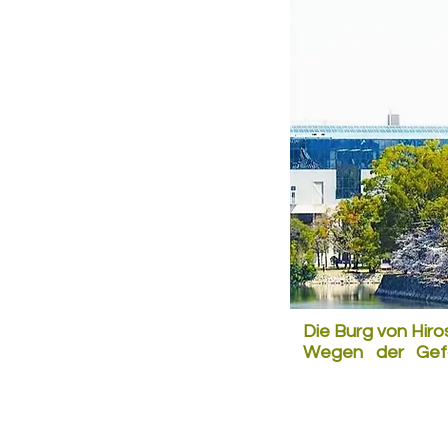
Die Burg von Hiro
Wegen der Gefa
festgelegt, dass
einen neuen Anstr
das ganze Jahr h
werden Sie benach