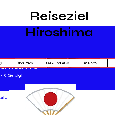
Reiseziel
Hiroshima
校
Über mich
Q&A und AGB
Im Notfall
ielhiroshima
Administrator
hiroshima
0
Gefolgt
!
+
4
eite